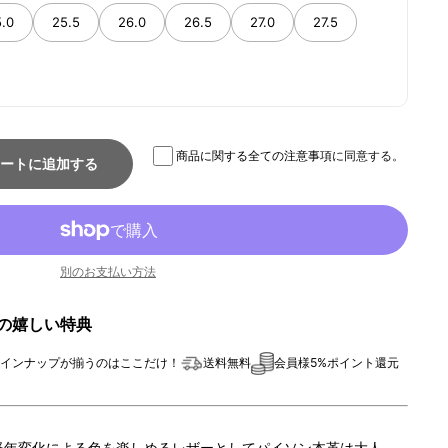
.0
25.5
26.0
26.5
27.0
27.5
商品に関する全ての注意事項
に同意する。
ートに追加する
別のお支払い方法
イトの嬉しい特典
インナップが揃うのはここだけ！
送料無料
会員様5%ポイント還元
経年変化による色を楽しめるレザーとしてパイソン本革は大人