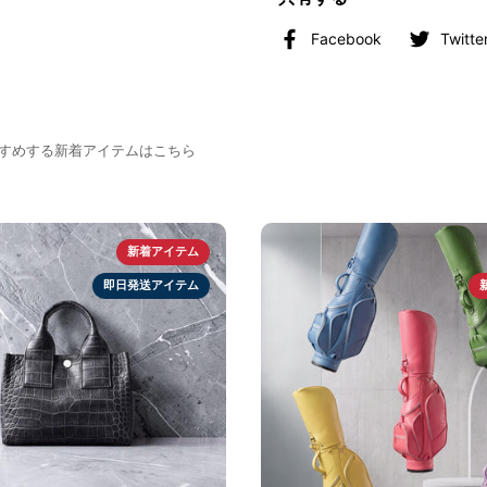
素材
Facebook
Twitte
牛革
×
本
パイソン
MADE IN JAPAN
がおすすめする新着アイテムはこちら
新着アイテム
即日発送アイテム