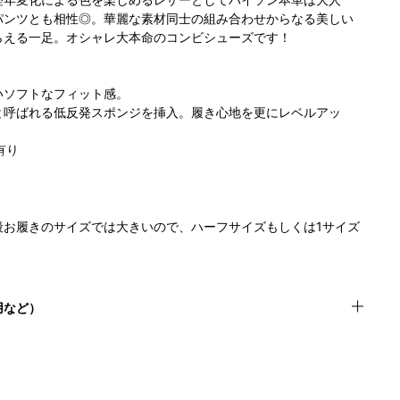
パンツとも相性◎。華麗な素材同士の組み合わせからなる美しい
らえる一足。オシャレ大本命のコンビシューズです！
いソフトなフィット感。
と呼ばれる低反発スポンジを挿入。履き心地を更にレベルアッ
有り
段お履きのサイズでは大きいので、ハーフサイズもしくは1サイズ
用など）
 )