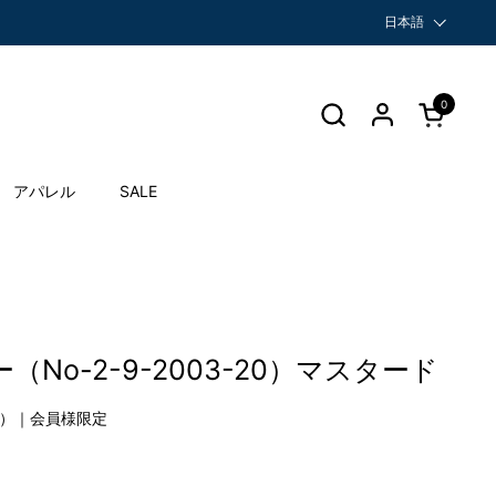
言語
日本語
0
カートを開
アパレル
SALE
No-2-9-2003-20）マスタード
%）｜会員様限定