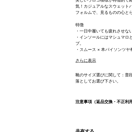
気！カジュアルなスウェット
フォルムで、見るものの心と
特徴
・一日中履いても疲れさせな
・インソールにはマシュマロ
プ。
・スムース × 本パイソンツヤ
さらに表示
商品名
レザースニーカー
靴のサイズ選びに関して：普
商品番号
落としてお選び下さい。
No-2-9-2003-20
カラー
注意事項（返品交換・不正利
本体（マットホワイト）
本パイソン（マスタード）
サイズ
24.0cm ～ 28.0cm ( 39 ～ 43
共有する