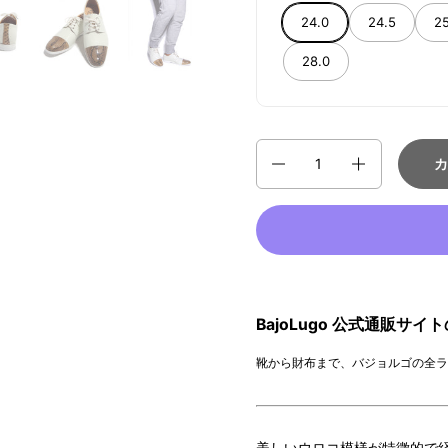
24.0
24.5
25
28.0
数量
カ
BajoLugo 公式通販サ
靴から財布まで、バジョルゴの全ラ
美しいウロコ模様が特徴的で