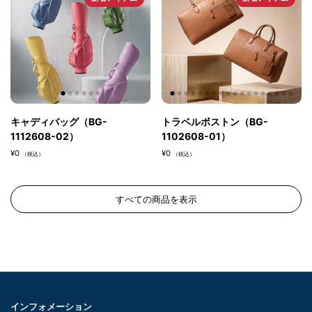
重量
本体：約300g
スマートキーケース
：約42g
。
コインケース：約32g
。
カードケース
：約28g
。
素材
牛革
キャディバッグ（BG-
トラベルボストン（BG-
1112608-02）
1102608-01）
MADE IN JAPAN
¥0
¥0
（税込）
（税込）
すべての商品を表示
インフォメーション