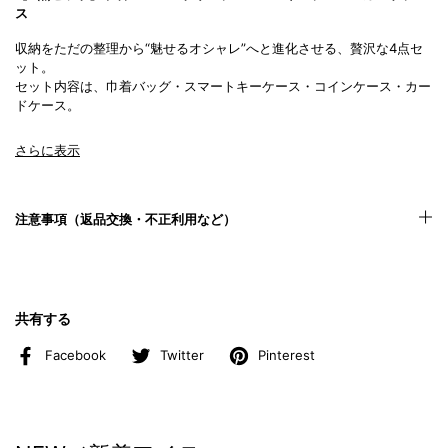
ス
収納をただの整理から“魅せるオシャレ”へと進化させる、贅沢な4点セ
ット。
セット内容は、巾着バッグ・スマートキーケース・コインケース・カー
ドケース。
巾着本体にはDカンを左右に2つ装備し、好みのアイテムを“じゃら付
さらに表示
け”できる仕様。用途や気分に合わせて付け替えられ、自分だけのカス
タマイズを楽しめます。
素材には小粒のシボが美しい半艶レザーを採用。耐久性が高く、使うほ
注意事項（返品交換・不正利用など）
どに手になじむ風合いへ。スマートキーケースにはマットな同色クロコ
型押しレザーをあしらい、セット全体にリズムと高級感をプラスしまし
た。
カラーは、深みのある
ブラックオニキス
と、上品なくすみ色の
シルバー
共有する
トープ
。 どちらも洗練された大人の印象を演出します。 機能性、素
材感、カラーのすべてが揃ったBajoLugoの新提案。普段使いから特別
Facebook
Twitter
Pinterest
な日まで、これ一つで収納もファッションも完成します。
特徴
・オールシーズン使える、ユニセックス仕様。
・本体前面に付属する２つのDカンにアクセサリーを装着可能。