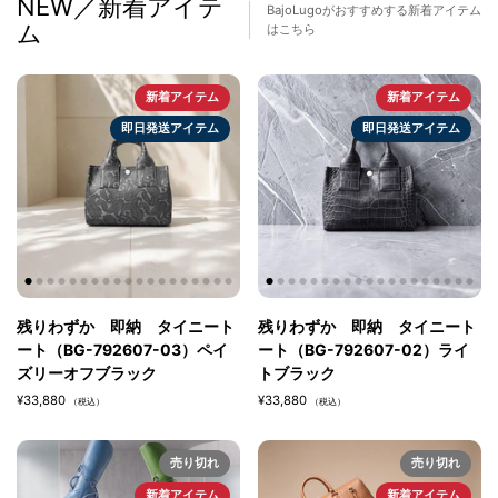
NEW／新着アイテ
BajoLugoがおすすめする新着アイテム
・インナーにはBajoLugoのロゴが連なった肌触りの良い上質な素材を
ム
はこちら
使用。
・本体前面下には「BajoLugo」のロゴが刻印されている。
・国産最高級牛革を日本の職人が丁寧に造り上げる。
新着アイテム
新着アイテム
・
シュリンク型押し。
即日発送アイテム
即日発送アイテム
商品名
クアトロ巾着
商品番号
BG-1082508-05
カラー
本体：
シュリンク型押しシルバートープ
スマートキーケース：
クロコ
型押しマットトープ
残りわずか 即納 タイニート
残りわずか 即納 タイニート
コインケース：シュリンク型押しシルバートープ
ート（BG-792607-03）ペイ
ート（BG-792607-02）ライ
カードケース：
シュリンク型押しシルバートープ
ズリーオフブラック
トブラック
¥33,880
¥33,880
サイズ
（税込）
（税込）
本体：横=約20cm × 高=約26.5cm × 奥=約10cm。
スマートキーケース：
横=約9cm × 高=約5.5cm × 奥=約2cm。
売り切れ
売り切れ
コインケース：横=約5.8cm × 高=約7cm × 奥=約2.1cm。
カードケース：
横=約7.3cm × 高=約10.2m 。
新着アイテム
新着アイテム