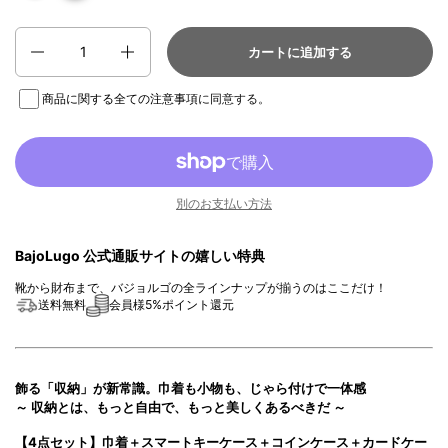
数量
カートに追加する
商品に関する全ての注意事項
に同意する。
別のお支払い方法
BajoLugo 公式通販サイトの嬉しい特典
靴から財布まで、バジョルゴの全ラインナップが揃うのはここだけ！
送料無料
会員様5%ポイント還元
飾る「収納」が新常識。巾着も小物も、じゃら付けで一体感
～ 収納とは、もっと自由で、もっと美しくあるべきだ ～
【4点セット】巾着＋スマートキーケース＋コインケース＋カードケー