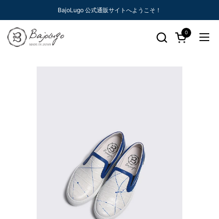
コンテンツへスキップ
BajoLugo 公式通販サイトへようこそ！
0
カートを開く
メニ