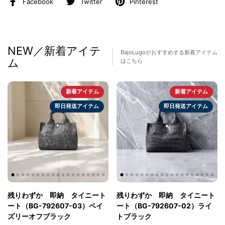
Facebook
Twitter
Pinterest
牛革
×
スムース
MADE IN JAPAN
NEW／新着アイテ
BajoLugoがおすすめする新着アイテム
ム
はこちら
新着アイテム
新着アイテム
即日発送アイテム
即日発送アイテム
残りわずか 即納 タイニート
残りわずか 即納 タイニート
ート（BG-792607-03）ペイ
ート（BG-792607-02）ライ
ズリーオフブラック
トブラック