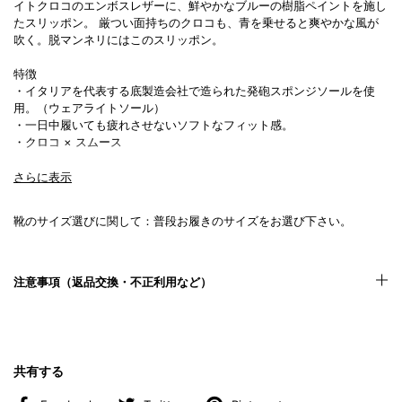
イトクロコのエンボスレザーに、鮮やかなブルーの樹脂ペイントを施し
たスリッポン。 厳つい面持ちのクロコも、青を乗せると爽やかな風が
吹く。脱マンネリにはこのスリッポン。
特徴
・イタリアを代表する底製造会社で造られた発砲スポンジソールを使
用。（ウェアライトソール）
・一日中履いても疲れさせないソフトなフィット感。
・クロコ
×
スムース
商品名
さらに表示
スリッポン
靴のサイズ選びに関して：普段お履きのサイズをお選び下さい。
商品番号
B1-2-1902-01
カラー
注意事項（返品交換・不正利用など）
本体（ホワイト
× ペイント
ブルー）
履き口（ブルー）
サイズ
21.5cm 〜 29.0cm ( 37 〜 44 )
共有する
素材