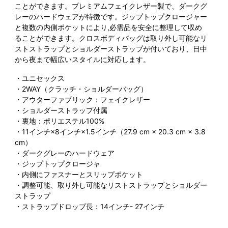
ことができます。プレミアムフェイクレザー製で、ダークグ
レーのハードウェアが特徴です。ジップトップクロージャー
と複数の内側ポケットにより,必需品を安全に整理して収め
ることができます。クロスボディバッグは取り外し可能なリ
ストストラップとショルダーストラップが付いており、日中
から夜まで幅広いスタイルに対応します。
・ユニセックス
・
2WAY（クラッチ・ショルダーバッグ）
・アウターファブリック：フェイクレザー
・
ショルダーストラップ付属
・裏地：ポリエステル100%
・11インチ×8インチ×1.5インチ（27.9 cm × 20.3 cm × 3.8
cm）
・ダークグレーのハードウェア
・ジップトップクロージャ
・内側にファスナーとスリップポケット
・調整可能、取り外し可能なリストストラップとショルダー
ストラップ
・ストラップドロップ長：14インチ- 27インチ