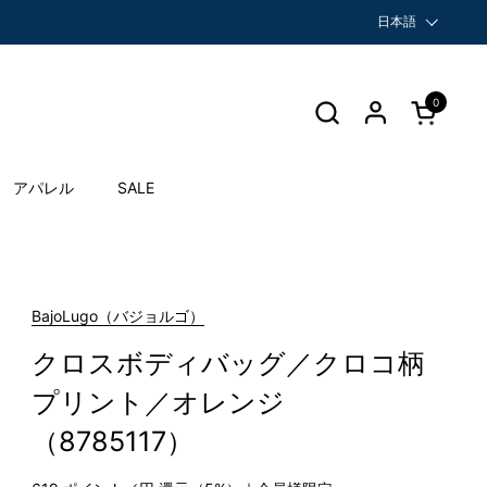
言語
日本語
0
カートを開
アパレル
SALE
BajoLugo（バジョルゴ）
クロスボディバッグ／クロコ柄
プリント／オレンジ
（8785117）