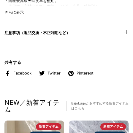
・国産最高級天然皮革を使用。
・使用する商材は全て日本製。（※革・金具・縫製等）
・両サイドの接続部分（ナスカン）で着脱可能。
さらに表示
・両サイドの付け根にブランド刻印あり。
・スムースレザー。
注意事項（返品交換・不正利用など）
商品名
ショルダーストラップ
商品番号
SHST-01-2212-05
共有する
カラー
Facebook
Twitter
Pinterest
オレンジ
サイズ
幅=約4.5cm × 長さ=約77.5cm。
NEW／新着アイテ
素材
BajoLugoがおすすめする新着アイテム
牛革
ム
はこちら
MADE IN JAPAN
新着アイテム
新着アイテム
納期・注意事項