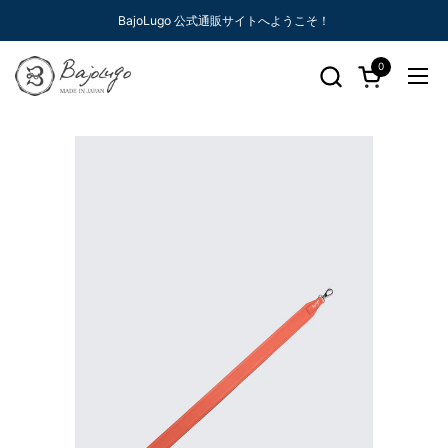
コンテンツへスキップ
BajoLugo 公式通販サイトへようこそ！
0
カートを開く
メニ