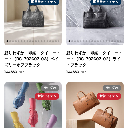
・即日発送商品です。15時までご注文で当日発送いたします。
即日発送アイテム
即日発送アイテム
・商品到着後3日以内あれば、返品・交換の対応を致しております。そ
の場合の送料はお客様ご負担となりますのであらかじめご了承くださ
い。
・土日祝日の発送業務は基本的にお休みとなります。
・BajoLugoオンラインストアでは環境保護の観点から最小限の簡易梱
包で商品を発送させて頂いております。無駄な緩衝材や段ボールの使用
を極力なくすことで、環境に配慮しゴミを減らします。何卒、ご理解・
ご協力をお願い致します。
・ギフトラッピングをご希望の場合は簡易ではございますが、ご用意致
残りわずか 即納 タイニート
残りわずか 即納 タイニート
しておりますので、お申し付け下さい。
ート（BG-792607-03）ペイ
ート（BG-792607-02）ライ
ズリーオフブラック
トブラック
¥33,880
¥33,880
（税込）
（税込）
売り切れ
売り切れ
新着アイテム
新着アイテム