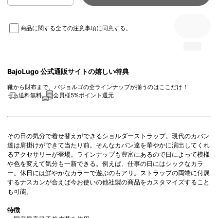
商品に関する全ての注意事項
に同意する。
BajoLugo 公式通販サイトの嬉しい特典
靴から財布まで、バジョルゴの全ラインナップが揃うのはここだけ！
送料無料
会員様5%ポイント還元
その日の気分で着せ替えができるショルダーストラップ。現代のカバン
達は
肩掛けができて当たり前。
そんなカバン達を華やかに演出してくれ
るアクセサリーが登場。ラインナップも豊富にあるので日によって模様
や色を変えて気分も一新できる。例えば、仕事の日にはシックなカラ
ー。休日には鮮やかなカラーで遊ぶのもアリ。ストラップの両端に付属
するナスカンが合えば今お使いの他社製の商品をカスタマイズすること
も可能。
特徴