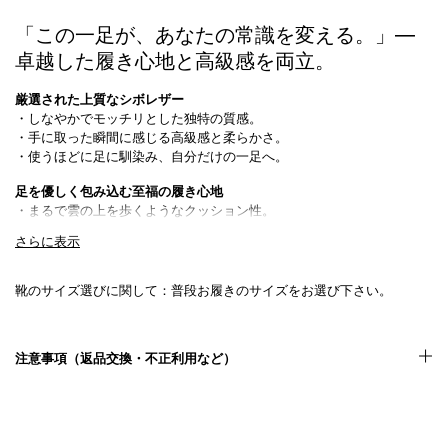
「この一足が、あなたの常識を変える。」―
卓越した履き心地と高級感を両立。
厳選された上質なシボレザー
・しなやかでモッチリとした独特の質感。
・手に取った瞬間に感じる高級感と柔らかさ。
・使うほどに足に馴染み、自分だけの一足へ
。
足を優しく包み込む至福の履き心地
・まるで雲の上を歩くようなクッション性
。
・足全体を包み込むようなフィット感で負担を軽減
。
さらに表示
・長時間の歩行でも疲れにくい快適設計
。
シンプルながらも独特のオーラを放つデザイン
靴のサイズ選びに関して：普段お履きのサイズをお選び下さい。
・無駄を省いた洗練されたシルエット
。
・カジュアルにもフォーマルにも映える万能性
。
・さりげないのに、ひと目で上質とわかる存在感
。
注意事項（返品交換・不正利用など）
カジュアルな外出から特別なシーンまで対応
・近所へのちょっとしたお出かけにもサッと履ける手軽さ
。
・ビジネスカジュアルやディナーにもマッチする上品さ
。
・シーンを問わず、足元から洗練された印象をプラス
。