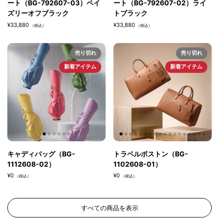
ート（BG-792607-03）ペイ
ート（BG-792607-02）ライ
カラー
ズリーオフブラック
トブラック
グレー
¥33,880
¥33,880
（税込）
（税込）
サイズ
21.5cm ～ 29.0cm ( 37 ～ 44 )
売り切れ
売り切れ
素材
新着アイテム
新着アイテム
国産最高級牛革
MADE IN JAPAN
キャディバッグ（BG-
トラベルボストン（BG-
1112608-02）
1102608-01）
¥0
¥0
（税込）
（税込）
すべての商品を表示