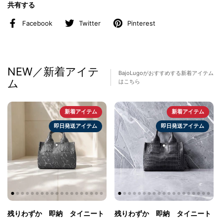
共有する
履くだけで日々のスタイルがエレガントに
・シンプルながらも一流の風格を演出
。
Facebook
Twitter
Pinterest
・革の経年変化を楽しみながら、自分だけの一足に育てる喜び
。
・あなたのスタイルをワンランク上へ引き上げる一足
。
今こそ、新たな履き心地を体験する時。この違い、あなたの足で確かめ
てください！
NEW／新着アイテ
BajoLugoがおすすめする新着アイテム
ム
特徴
はこちら
・“ B ”をモチーフにしたシルバーの「ネームタグ」を採用。
・イタリアを代表する底製造会社で造られた発砲スポンジソールを使
用。（ウェアライトソール）
新着アイテム
新着アイテム
・一日中履いても疲れさせないソフトなフィット感。
即日発送アイテム
即日発送アイテム
・インソールにはマシュマロと呼ばれる低反発スポンジを挿入。履き心
地を更にレベルアップ。
・国産天然皮革。
・シボ型押し。
商品名
レザースニーカー
商品番号
B1-1-2503-03
残りわずか 即納 タイニート
残りわずか 即納 タイニート