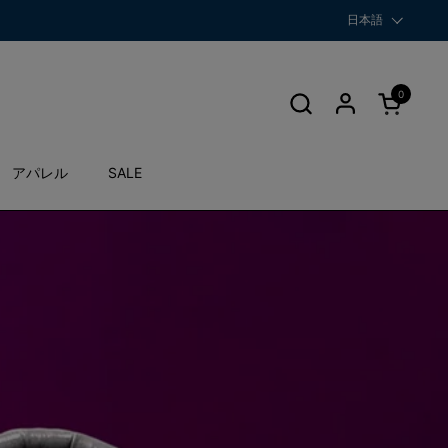
言語
日本語
0
カートを開
アパレル
SALE