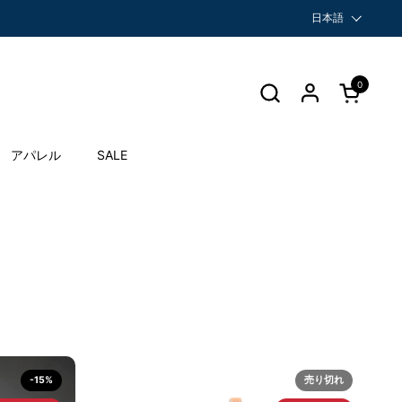
言語
日本語
0
カートを開
アパレル
SALE
-15%
売り切れ