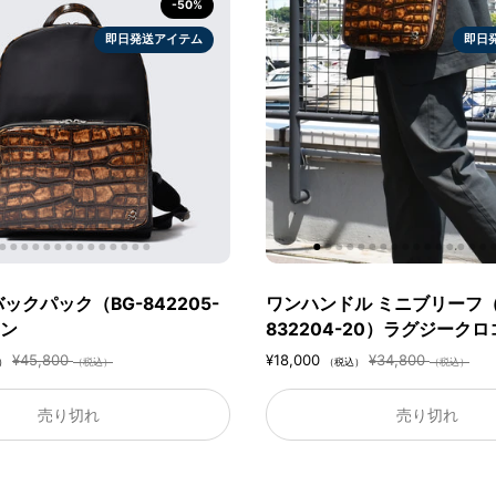
-50%
即日発送アイテム
即日
ックパック（BG-842205-
ワンハンドル ミニブリーフ（
ウン
832204-20）ラグジークロ
¥45,800
¥18,000
¥34,800
）
（税込）
（税込）
（税込）
売り切れ
売り切れ