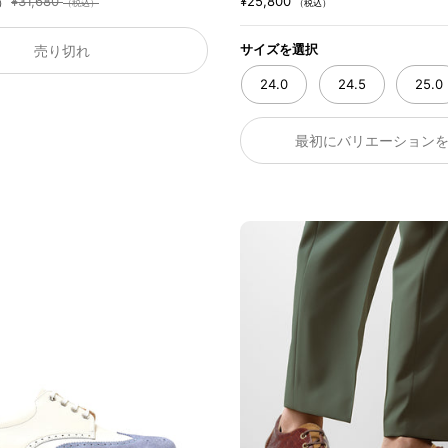
¥31,680
¥25,800
）
（税込）
（税込）
サイズを選択
売り切れ
24.0
24.5
25.0
最初にバリエーション