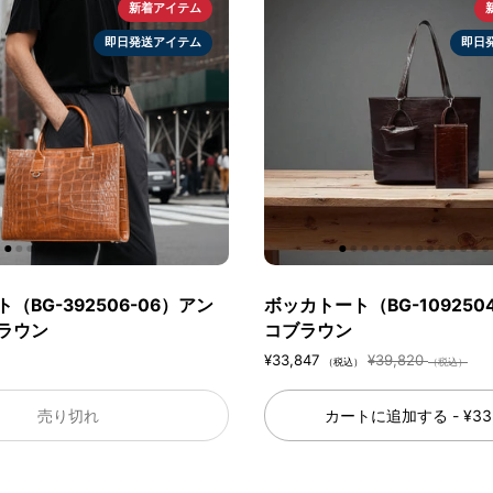
新着アイテム
即日発送アイテム
即日
（BG-392506-06）アン
ボッカトート（BG-109250
ラウン
コブラウン
¥33,847
¥39,820
）
（税込）
（税込）
売り切れ
カートに追加する
- ¥33